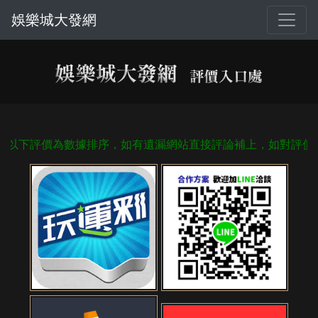
娛樂城大發網
以下評價為數據排序，如有遺漏網站直接評論補上，如對評價有