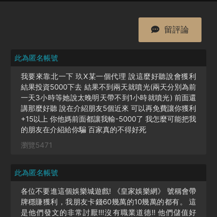
留評論
此為匿名帳號
我要來靠北一下 玖X某一個代理 說這麼好聽說會獲利
結果投資5000下去 結果不到兩天就噴光(兩天分別為前
一天3小時等她說太晚明天帶不到1小時就噴光) 前面還
講那麼好聽 說在介紹朋友5個近來 可以再免費讓你獲利
+15以上 你他媽前面都讓我輸-5000了 我怎麼可能把我
的朋友在介紹給你騙 百家真的不得好死
瀏覽5471
此為匿名帳號
各位不要進這個娛樂城遊戲! 《皇家娛樂網》 號稱會帶
牌穩賺獲利，我朋友卡錢60幾萬的10幾萬的都有。 這
是他們發文的非常討厭!!!沒有職業道德!! 他們儲值好